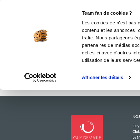
Le Club
i-Cook'in
Be Save
Boutique
Accueil
hombeliner_3402
Menus He
Team fan de cookies ?
Les menus he
Les cookies ce n'est pas q
contenu et les annonces, d'
trafic. Nous partageons éga
I
partenaires de médias soci
celles-ci avec d'autres inf
utilisation de leurs service
Afficher les détails
NOS
Guy
Club
Le M