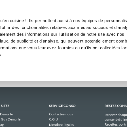
Canofea
Borealia
bdomadaires
LE MAG
LA BOUTIQUE
RECETTES
bdomadaires publiques de ho
u'en cuisine ! Ils permettent aussi à nos équipes de personnalis
offrir des fonctionnalités relatives aux médias sociaux et d'anal
lement des informations sur l'utilisation de notre site avec nos
l n'y a aucun menu publique à afficher pour hombeliner_3402 actuellemen
aux, de publicité et d'analyse, qui peuvent potentiellement comb
ormations que vous leur avez fournies ou qu'ils ont collectées lor
s.
 SITES
SERVICE CONSO
RESTEZ CON
 Demarle
Contactez-nous
Recevez chaqu
 Guy Demarle
C.G.U
concentré d'ins
Recettes, portra
ag'
Mentions légales