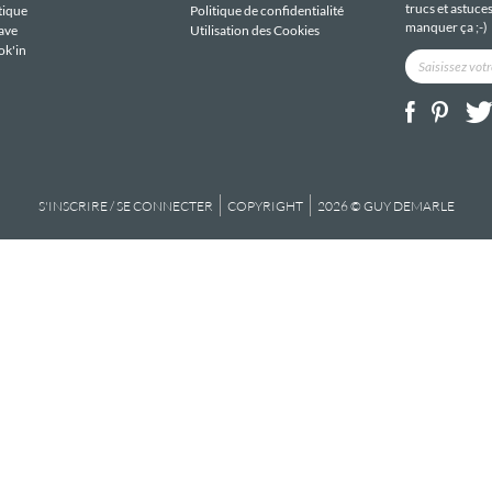
trucs et astuce
tique
Politique de confidentialité
manquer ça ;-)
ave
Utilisation des Cookies
ok'in
S'INSCRIRE / SE CONNECTER
COPYRIGHT
2026 © GUY DEMARLE