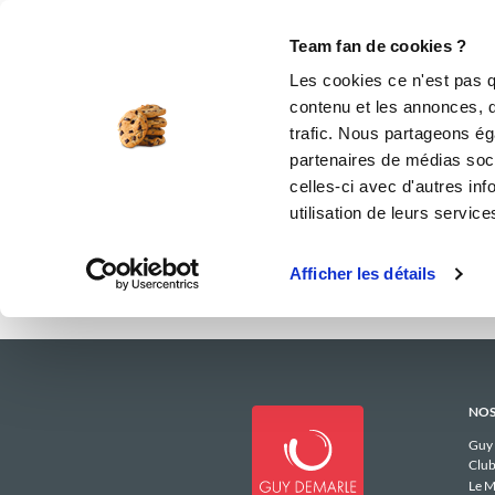
Le Club
i-Cook'in
Be Save
Boutique
Accueil
pozann_86
Menus Hebdomad
Team fan de cookies ?
Les menus
Les cookies ce n'est pas q
contenu et les annonces, d'
trafic. Nous partageons éga
partenaires de médias soci
celles-ci avec d'autres inf
utilisation de leurs service
Afficher les détails
NOS
Guy
Club
Le M