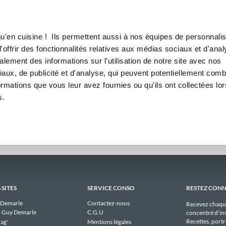
Canofea
Borealia
aires
LE MAG
LA BOUTIQUE
RECETTES
 hebdomadaires publiques de
u'en cuisine ! Ils permettent aussi à nos équipes de personnalis
offrir des fonctionnalités relatives aux médias sociaux et d'anal
lement des informations sur l'utilisation de notre site avec nos
Il n'y a aucun menu publique à afficher pour pozann_86 actuellement.
aux, de publicité et d'analyse, qui peuvent potentiellement comb
ormations que vous leur avez fournies ou qu'ils ont collectées lor
s.
 SITES
SERVICE CONSO
RESTEZ CON
 Demarle
Contactez-nous
Recevez chaqu
 Guy Demarle
C.G.U
concentré d'ins
Recettes, portra
ag'
Mentions légales