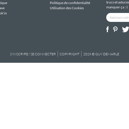
trucs et astuce
tique
Politique de confidentialité
manquer ça ;-)
ave
Utilisation des Cookies
ok'in
S'INSCRIRE / SE CONNECTER
COPYRIGHT
2026 © GUY DEMARLE