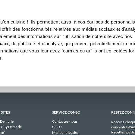
Canofea
Borealia
omadaires
LE MAG
LA BOUTIQUE
RECETTES
ebdomadaires publiques de gr
u'en cuisine ! Ils permettent aussi à nos équipes de personnalis
offrir des fonctionnalités relatives aux médias sociaux et d'anal
lement des informations sur l'utilisation de notre site avec nos
Il n'y a aucun menu publique à afficher pour grazielfab2001 actuellement
aux, de publicité et d'analyse, qui peuvent potentiellement comb
ormations que vous leur avez fournies ou qu'ils ont collectées lor
s.
 SITES
SERVICE CONSO
RESTEZ CON
 Demarle
Contactez-nous
Recevez chaqu
 Guy Demarle
C.G.U
concentré d'ins
Recettes, portra
ag'
Mentions légales