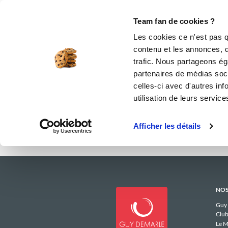
Le Club
i-Cook'in
Be Save
Boutique
Accueil
grazielfab2001
Menus Hebd
Team fan de cookies ?
Les menus h
Les cookies ce n'est pas q
contenu et les annonces, d'
trafic. Nous partageons éga
partenaires de médias soci
celles-ci avec d'autres inf
utilisation de leurs service
Afficher les détails
NOS
Guy
Club
Le M