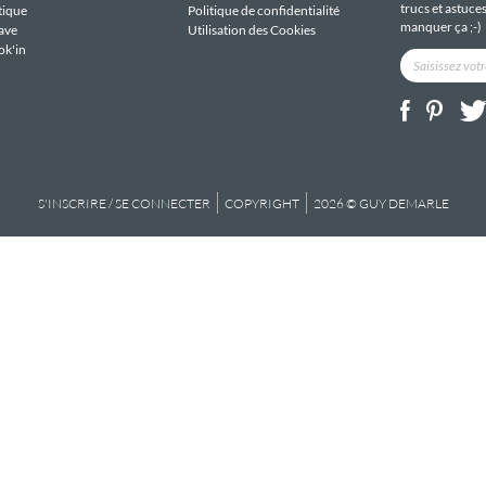
trucs et astuce
tique
Politique de confidentialité
manquer ça ;-)
ave
Utilisation des Cookies
ok'in
S'INSCRIRE / SE CONNECTER
COPYRIGHT
2026 © GUY DEMARLE