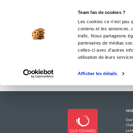
Le Club
i-Cook'in
Be Save
Boutique
Accueil
fabienneesther_40c8
Menus 
Team fan de cookies ?
Les menus hebd
Les cookies ce n'est pas q
contenu et les annonces, d'
trafic. Nous partageons éga
Il 
partenaires de médias soci
celles-ci avec d'autres inf
utilisation de leurs service
Afficher les détails
NOS
Guy
Club
Le M