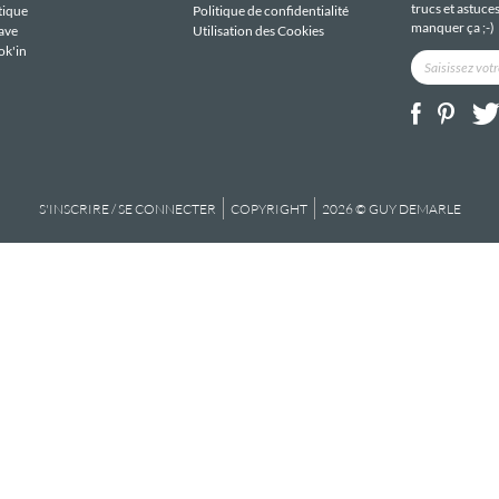
trucs et astuce
tique
Politique de confidentialité
manquer ça ;-)
ave
Utilisation des Cookies
ok'in
S'INSCRIRE / SE CONNECTER
COPYRIGHT
2026 © GUY DEMARLE