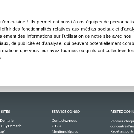
Canofea
Borealia
Hebdomadaires
LE MAG
LA BOUTIQUE
RECETTES
omadaires publiques de fabi
u'en cuisine ! Ils permettent aussi à nos équipes de personnalis
offrir des fonctionnalités relatives aux médias sociaux et d'anal
lement des informations sur l'utilisation de notre site avec nos
n'y a aucun menu publique à afficher pour fabienneesther_40c8 actuellem
aux, de publicité et d'analyse, qui peuvent potentiellement comb
ormations que vous leur avez fournies ou qu'ils ont collectées lor
s.
 SITES
SERVICE CONSO
RESTEZ CON
 Demarle
Contactez-nous
Recevez chaqu
 Guy Demarle
C.G.U
concentré d'ins
Recettes, portra
ag'
Mentions légales