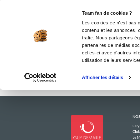
Le Club
i-Cook'in
Be Save
Boutique
Accueil
elowenn
Menus Hebdomadai
Team fan de cookies ?
Les menu
Les cookies ce n'est pas q
contenu et les annonces, d'
trafic. Nous partageons éga
partenaires de médias soci
celles-ci avec d'autres inf
utilisation de leurs service
Afficher les détails
NOS
Guy
Club
Le M