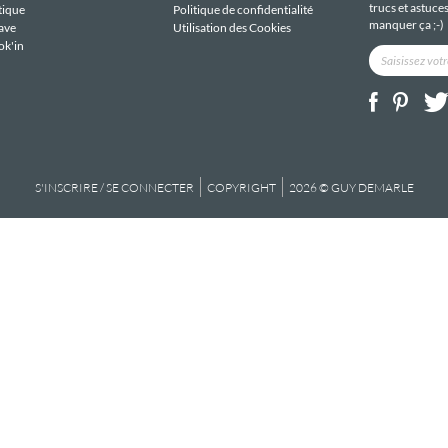
trucs et astuce
tique
Politique de confidentialité
manquer ça ;-)
ave
Utilisation des Cookies
ok'in
S'INSCRIRE / SE CONNECTER
COPYRIGHT
2026 © GUY DEMARLE