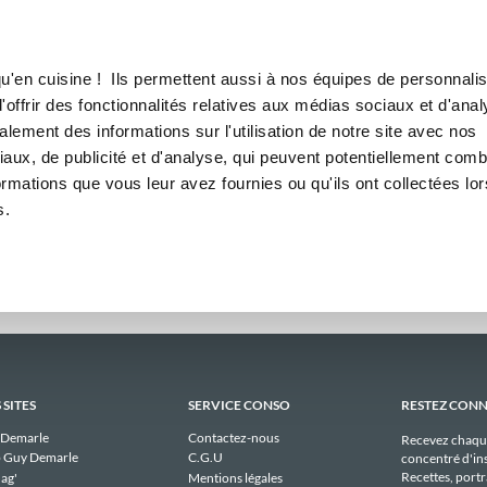
Canofea
Borealia
res
LE MAG
LA BOUTIQUE
RECETTES
s hebdomadaires publiques d
u'en cuisine ! Ils permettent aussi à nos équipes de personnalis
offrir des fonctionnalités relatives aux médias sociaux et d'anal
lement des informations sur l'utilisation de notre site avec nos
Il n'y a aucun menu publique à afficher pour elowenn actuellement.
aux, de publicité et d'analyse, qui peuvent potentiellement comb
ormations que vous leur avez fournies ou qu'ils ont collectées lor
s.
 SITES
SERVICE CONSO
RESTEZ CON
 Demarle
Contactez-nous
Recevez chaqu
 Guy Demarle
C.G.U
concentré d'ins
Recettes, portra
ag'
Mentions légales