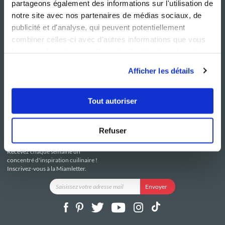
partageons également des informations sur l'utilisation de
notre site avec nos partenaires de médias sociaux, de
publicité et d'analyse, qui peuvent potentiellement
combiner celles-ci avec d'autres informations que vous
leur avez fournies ou qu'ils ont collectées lors de votre
NOS SITES
SERVICE CONSO
utilisation de leurs services.
Guy Demarle
Contactez-nous
Afficher les détails
Club Guy Demarle
C.G.U
Le Mag'
Mentions légales
Boutique
Politique de confidentialité
Tout autoriser
Be Save
Utilisation des Cookies
i-Cook'in
Refuser
RESTEZ CONNECTÉ
Recevez chaque semaine un
concentré d'inspiration cuilinaire !
Inscrivez-vous à la Miamletter.