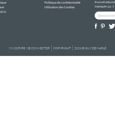
trucs et astuce
tique
Politique de confidentialité
manquer ça ;-)
ave
Utilisation des Cookies
ok'in
S'INSCRIRE / SE CONNECTER
COPYRIGHT
2026 © GUY DEMARLE