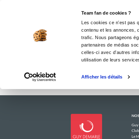
Le Club
i-Cook'in
Be Save
Boutique
Accueil
deborah-g36
Menus Hebdom
Team fan de cookies ?
Les menus 
Les cookies ce n'est pas q
contenu et les annonces, d'
trafic. Nous partageons éga
partenaires de médias soci
celles-ci avec d'autres inf
utilisation de leurs service
Afficher les détails
NOS
Guy
Club
Le M