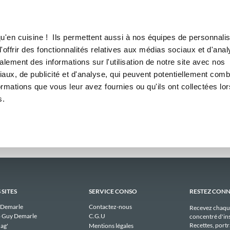
Canofea
Borealia
adaires
LE MAG
LA BOUTIQUE
RECETTES
hebdomadaires publiques de 
u'en cuisine ! Ils permettent aussi à nos équipes de personnalis
offrir des fonctionnalités relatives aux médias sociaux et d'anal
lement des informations sur l'utilisation de notre site avec nos
Il n'y a aucun menu publique à afficher pour deborah-g36 actuellement.
aux, de publicité et d'analyse, qui peuvent potentiellement comb
ormations que vous leur avez fournies ou qu'ils ont collectées lor
s.
 SITES
SERVICE CONSO
RESTEZ CON
 Demarle
Contactez-nous
Recevez chaqu
 Guy Demarle
C.G.U
concentré d'ins
Recettes, portra
ag'
Mentions légales