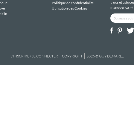
trucs et astuce
tique
Politique de confidentialité
manquer ça ;-)
ave
Utilisation des Cookies
ok'in
S'INSCRIRE / SE CONNECTER
COPYRIGHT
2026 © GUY DEMARLE