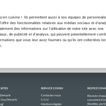
Canofea
Borealia
madaires
LE MAG
LA BOUTIQUE
RECETTES
ebdomadaires publiques de d
u'en cuisine ! Ils permettent aussi à nos équipes de personnalis
offrir des fonctionnalités relatives aux médias sociaux et d'anal
lement des informations sur l'utilisation de notre site avec nos
Il n'y a aucun menu publique à afficher pour danieler_6185 actuellement.
aux, de publicité et d'analyse, qui peuvent potentiellement comb
ormations que vous leur avez fournies ou qu'ils ont collectées lor
s.
 SITES
SERVICE CONSO
RESTEZ CON
 Demarle
Contactez-nous
Recevez chaqu
 Guy Demarle
C.G.U
concentré d'ins
Recettes, portra
ag'
Mentions légales