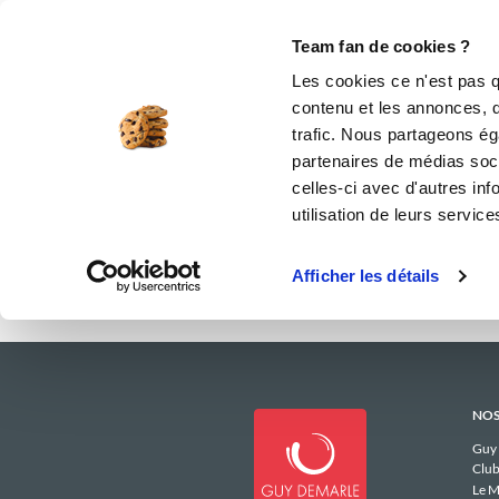
Le Club
i-Cook'in
Be Save
Boutique
Accueil
danieler_6185
Menus Hebdo
Team fan de cookies ?
Les menus h
Les cookies ce n'est pas q
contenu et les annonces, d'
trafic. Nous partageons éga
partenaires de médias soci
celles-ci avec d'autres inf
utilisation de leurs service
Afficher les détails
NOS
Guy
Club
Le M