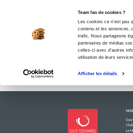
Le Club
i-Cook'in
Be Save
Boutique
Accueil
clara55x10
Menus Hebdoma
Team fan de cookies ?
Les menus
Les cookies ce n'est pas q
contenu et les annonces, d'
trafic. Nous partageons éga
partenaires de médias soci
celles-ci avec d'autres inf
utilisation de leurs service
Afficher les détails
NOS
Guy
Club
Le M