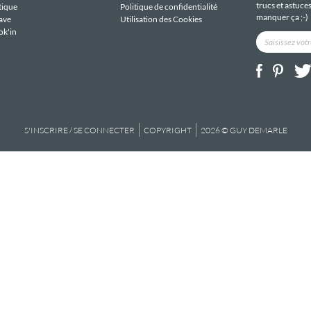
trucs et astuce
tique
Politique de confidentialité
manquer ça ;-)
ave
Utilisation des Cookies
ok'in
S'INSCRIRE / SE CONNECTER
COPYRIGHT
2026 © GUY DEMARLE