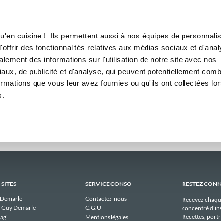
Canofea
Borealia
daires
LE MAG
LA BOUTIQUE
RECETTES
 hebdomadaires publiques de 
u'en cuisine ! Ils permettent aussi à nos équipes de personnalis
offrir des fonctionnalités relatives aux médias sociaux et d'anal
lement des informations sur l'utilisation de notre site avec nos
Il n'y a aucun menu publique à afficher pour clara55x10 actuellement.
aux, de publicité et d'analyse, qui peuvent potentiellement comb
ormations que vous leur avez fournies ou qu'ils ont collectées lor
s.
 SITES
SERVICE CONSO
RESTEZ CON
 Demarle
Contactez-nous
Recevez chaqu
 Guy Demarle
C.G.U
concentré d'ins
Recettes, portra
ag'
Mentions légales