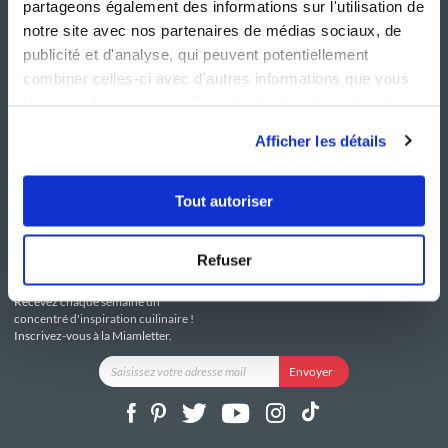
partageons également des informations sur l'utilisation de
notre site avec nos partenaires de médias sociaux, de
publicité et d'analyse, qui peuvent potentiellement
combiner celles-ci avec d'autres informations que vous
leur avez fournies ou qu'ils ont collectées lors de votre
NOS SITES
SERVICE CONSO
utilisation de leurs services.
Guy Demarle
Contactez-nous
Afficher les détails
Club Guy Demarle
C.G.U
Le Mag'
Mentions légales
Boutique
Politique de confidentialité
Tout autoriser
Be Save
Utilisation des Cookies
i-Cook'in
Refuser
RESTEZ CONNECTÉ
Recevez chaque semaine un
concentré d'inspiration cuilinaire !
Inscrivez-vous à la Miamletter.