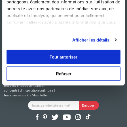
partageons également des informations sur l'utilisation de
notre site avec nos partenaires de médias sociaux, de
publicité et d'analyse, qui peuvent potentiellement
combiner celles-ci avec d'autres informations que vous
leur avez fournies ou qu'ils ont collectées lors de votre
NOS SITES
SERVICE CONSO
utilisation de leurs services.
Guy Demarle
Contactez-nous
Afficher les détails
Club Guy Demarle
C.G.U
Le Mag'
Mentions légales
Boutique
Politique de confidentialité
Tout autoriser
Be Save
Utilisation des Cookies
i-Cook'in
Refuser
RESTEZ CONNECTÉ
Recevez chaque semaine un
concentré d'inspiration cuilinaire !
Inscrivez-vous à la Miamletter.