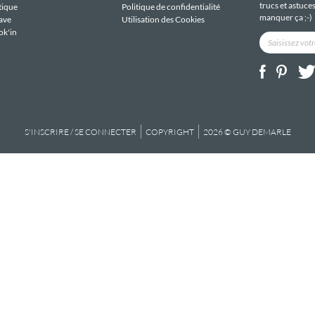
trucs et astuce
tique
Politique de confidentialité
manquer ça ;-)
ave
Utilisation des Cookies
ok'in
S'INSCRIRE / SE CONNECTER
COPYRIGHT
2026 © GUY DEMARLE