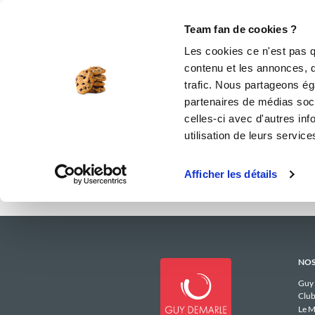
Le Club
i-Cook'in
Be Save
Boutique
Accueil
camillemelon
Menus Hebdom
Team fan de cookies ?
Les menus 
Les cookies ce n'est pas q
contenu et les annonces, d'
trafic. Nous partageons éga
partenaires de médias soci
celles-ci avec d'autres inf
utilisation de leurs service
Afficher les détails
NOS
Guy
Club
Le M