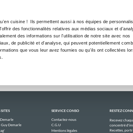
Canofea
Borealia
adaires
LE MAG
LA BOUTIQUE
RECETTES
hebdomadaires publiques de c
u'en cuisine ! Ils permettent aussi à nos équipes de personnalis
offrir des fonctionnalités relatives aux médias sociaux et d'anal
lement des informations sur l'utilisation de notre site avec nos
Il n'y a aucun menu publique à afficher pour camillemelon actuellement.
aux, de publicité et d'analyse, qui peuvent potentiellement comb
ormations que vous leur avez fournies ou qu'ils ont collectées lor
s.
 SITES
SERVICE CONSO
RESTEZ CON
 Demarle
Contactez-nous
Recevez chaqu
 Guy Demarle
C.G.U
concentré d'ins
Recettes, portra
ag'
Mentions légales