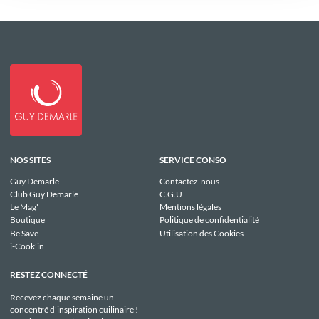
NOS SITES
SERVICE CONSO
Guy Demarle
Contactez-nous
Club Guy Demarle
C.G.U
Le Mag'
Mentions légales
Boutique
Politique de confidentialité
Be Save
Utilisation des Cookies
i-Cook'in
RESTEZ CONNECTÉ
Recevez chaque semaine un
concentré d'inspiration cuilinaire !