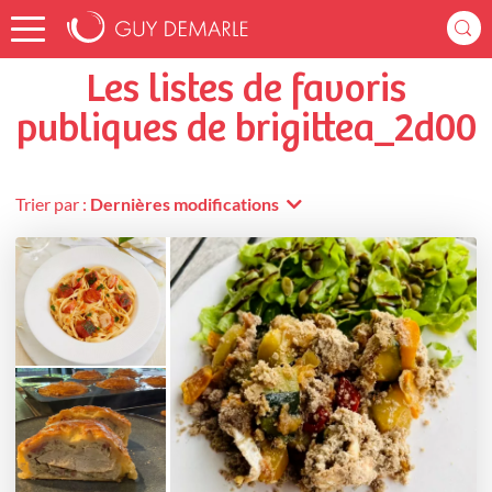
Accueil
brigittea_2d00
Listes de favoris
Les listes de favoris
publiques de brigittea_2d00
Trier par :
Dernières modifications