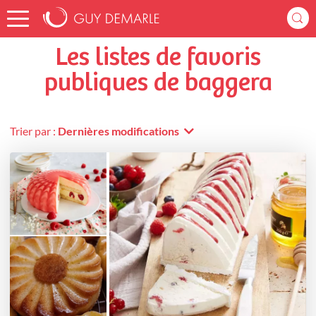
Accueil
baggera
Listes de favoris
Les listes de favoris
publiques de baggera
Trier par :
Dernières modifications