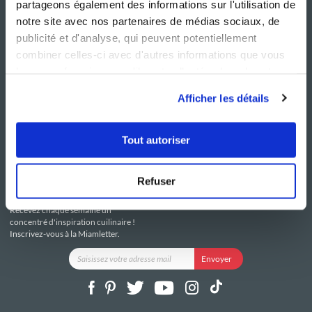
partageons également des informations sur l'utilisation de
notre site avec nos partenaires de médias sociaux, de
publicité et d'analyse, qui peuvent potentiellement
combiner celles-ci avec d'autres informations que vous
leur avez fournies ou qu'ils ont collectées lors de votre
NOS SITES
SERVICE CONSO
utilisation de leurs services.
Guy Demarle
Contactez-nous
Afficher les détails
Club Guy Demarle
C.G.U
Le Mag'
Mentions légales
Boutique
Politique de confidentialité
Tout autoriser
Be Save
Utilisation des Cookies
i-Cook'in
Refuser
RESTEZ CONNECTÉ
Recevez chaque semaine un
concentré d'inspiration cuilinaire !
Inscrivez-vous à la Miamletter.