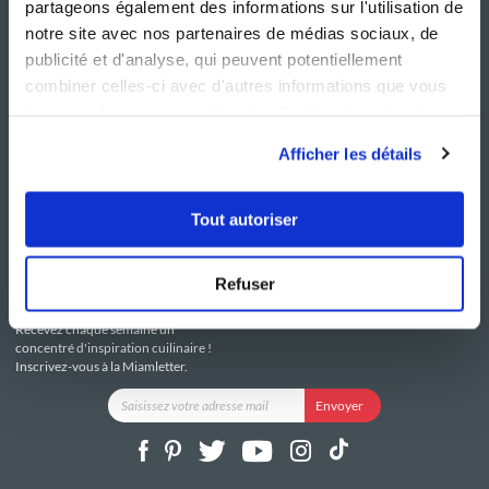
partageons également des informations sur l'utilisation de
notre site avec nos partenaires de médias sociaux, de
publicité et d'analyse, qui peuvent potentiellement
combiner celles-ci avec d'autres informations que vous
leur avez fournies ou qu'ils ont collectées lors de votre
NOS SITES
SERVICE CONSO
utilisation de leurs services.
Guy Demarle
Contactez-nous
Afficher les détails
Club Guy Demarle
C.G.U
Le Mag'
Mentions légales
Boutique
Politique de confidentialité
Tout autoriser
Be Save
Utilisation des Cookies
i-Cook'in
Refuser
RESTEZ CONNECTÉ
Recevez chaque semaine un
concentré d'inspiration cuilinaire !
Inscrivez-vous à la Miamletter.