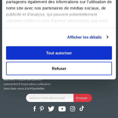
partageons également des informations sur l'utilisation de
notre site avec nos partenaires de médias sociaux, de
publicité et d'analyse, qui peuvent potentiellement
combiner celles-ci avec d'autres informations que vous
leur avez fournies ou qu'ils ont collectées lors de votre
NOS SITES
SERVICE CONSO
utilisation de leurs services.
Guy Demarle
Contactez-nous
Afficher les détails
Club Guy Demarle
C.G.U
Le Mag'
Mentions légales
Boutique
Politique de confidentialité
Tout autoriser
Be Save
Utilisation des Cookies
i-Cook'in
Refuser
RESTEZ CONNECTÉ
Recevez chaque semaine un
concentré d'inspiration cuilinaire !
Inscrivez-vous à la Miamletter.