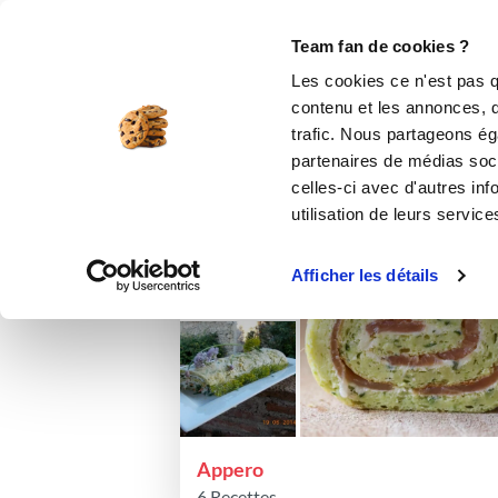
Le Club
i-Cook'in
Be Save
Boutique
Accueil
annickd1991
Listes de favori
Team fan de cookies ?
Les list
Les cookies ce n'est pas q
contenu et les annonces, d'
trafic. Nous partageons éga
partenaires de médias soci
Trier par :
Dernières modifications
celles-ci avec d'autres inf
utilisation de leurs service
Afficher les détails
Appero
6 Recettes