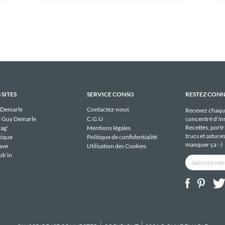
 SITES
SERVICE CONSO
RESTEZ CON
 Demarle
Contactez-nous
Recevez chaqu
 Guy Demarle
C.G.U
concentré d'ins
Recettes, portra
ag'
Mentions légales
trucs et astuce
tique
Politique de confidentialité
manquer ça ;-)
ave
Utilisation des Cookies
ok'in