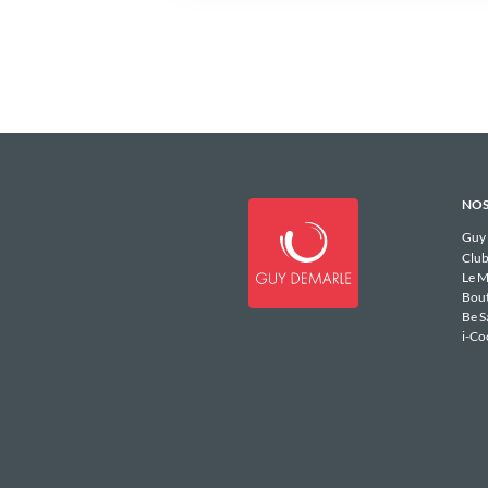
NOS
Guy
Club
Le M
Bou
Be S
i-Co