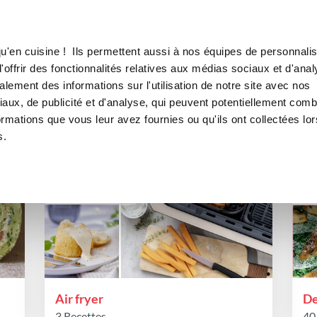
Canofea
Borealia
s
LE MAG
LA BOUTIQUE
RECETTES
es de favoris publiques de an
u'en cuisine ! Ils permettent aussi à nos équipes de personnalis
offrir des fonctionnalités relatives aux médias sociaux et d'anal
lement des informations sur l'utilisation de notre site avec nos
aux, de publicité et d'analyse, qui peuvent potentiellement comb
ormations que vous leur avez fournies ou qu'ils ont collectées lor
s.
Air fryer
De
3 Recettes
40