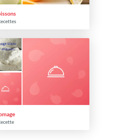
issons
Recettes
omage
Recette