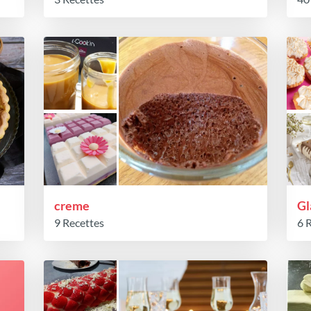
creme
Gl
9 Recettes
6 