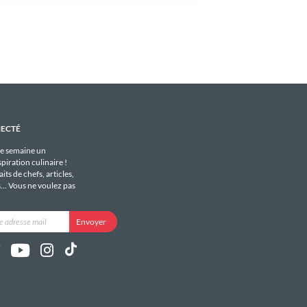
NECTÉ
e semaine un
piration culinaire !
its de chefs, articles,
s... Vous ne voulez pas