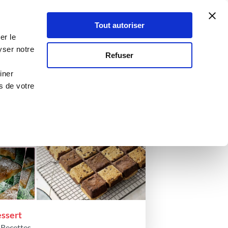
Atelier Culinaire
Le métier
Guy Demarle
Tout autoriser
Se connecter
S'inscrire
nickd1991
er le
yser notre
Refuser
iner
s de votre
ssert
 Recettes