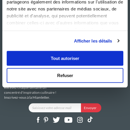
partageons également des informations sur l'utilisation de
notre site avec nos partenaires de médias sociaux, de
publicité et d'analyse, qui peuvent potentiellement
combiner celles-ci avec d'autres informations que vous
leur avez fournies ou qu'ils ont collectées lors de votre
NOS SITES
SERVICE CONSO
utilisation de leurs services.
Guy Demarle
Contactez-nous
Afficher les détails
Club Guy Demarle
C.G.U
Le Mag'
Mentions légales
Boutique
Politique de confidentialité
Tout autoriser
Be Save
Utilisation des Cookies
i-Cook'in
Refuser
RESTEZ CONNECTÉ
Recevez chaque semaine un
concentré d'inspiration cuilinaire !
Inscrivez-vous à la Miamletter.