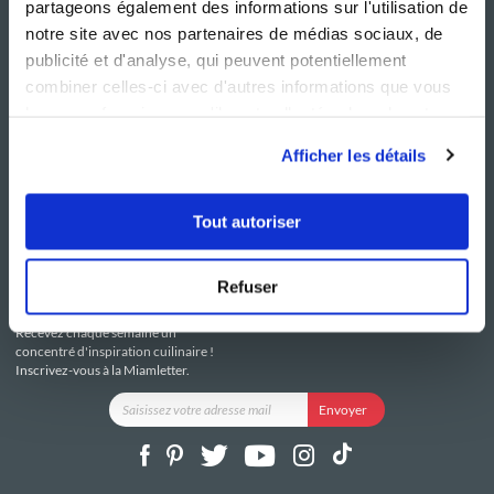
partageons également des informations sur l'utilisation de
notre site avec nos partenaires de médias sociaux, de
publicité et d'analyse, qui peuvent potentiellement
combiner celles-ci avec d'autres informations que vous
leur avez fournies ou qu'ils ont collectées lors de votre
NOS SITES
SERVICE CONSO
utilisation de leurs services.
Guy Demarle
Contactez-nous
Afficher les détails
Club Guy Demarle
C.G.U
Le Mag'
Mentions légales
Boutique
Politique de confidentialité
Tout autoriser
Be Save
Utilisation des Cookies
i-Cook'in
Refuser
RESTEZ CONNECTÉ
Recevez chaque semaine un
concentré d'inspiration cuilinaire !
Inscrivez-vous à la Miamletter.