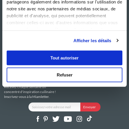
partageons également des informations sur l'utilisation de
notre site avec nos partenaires de médias sociaux, de
publicité et d'analyse, qui peuvent potentiellement
combiner celles-ci avec d'autres informations que vous
leur avez fournies ou qu'ils ont collectées lors de votre
NOS SITES
SERVICE CONSO
utilisation de leurs services.
Guy Demarle
Contactez-nous
Afficher les détails
Club Guy Demarle
C.G.U
Le Mag'
Mentions légales
Boutique
Politique de confidentialité
Tout autoriser
Be Save
Utilisation des Cookies
i-Cook'in
Refuser
RESTEZ CONNECTÉ
Recevez chaque semaine un
concentré d'inspiration cuilinaire !
Inscrivez-vous à la Miamletter.