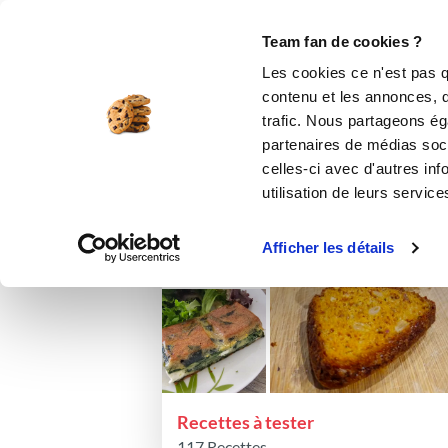
Le Club
i-Cook'in
Be Save
Boutique
Accueil
anitafeuillet
Listes de favoris
Team fan de cookies ?
Les list
Les cookies ce n'est pas q
contenu et les annonces, d'
trafic. Nous partageons éga
partenaires de médias soci
Trier par :
Dernières modifications
celles-ci avec d'autres inf
utilisation de leurs service
Afficher les détails
Recettes à tester
117 Recettes