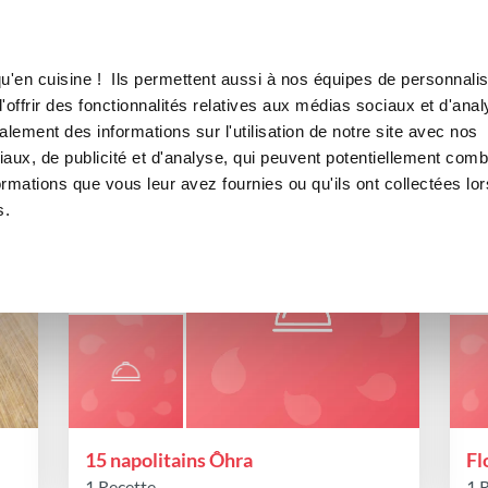
Canofea
Borealia
LE MAG
LA BOUTIQUE
RECETTES
es de favoris publiques de anit
u'en cuisine ! Ils permettent aussi à nos équipes de personnalis
offrir des fonctionnalités relatives aux médias sociaux et d'anal
lement des informations sur l'utilisation de notre site avec nos
aux, de publicité et d'analyse, qui peuvent potentiellement comb
ormations que vous leur avez fournies ou qu'ils ont collectées lor
s.
15 napolitains Ôhra
Fl
1 Recette
1 