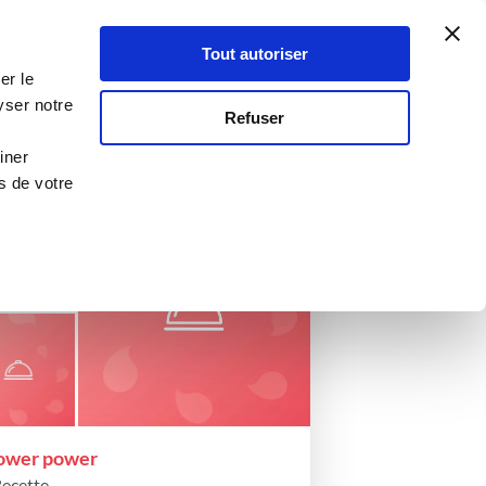
Atelier Culinaire
Le métier
Guy Demarle
Tout autoriser
Se connecter
S'inscrire
afeuillet
er le
yser notre
Refuser
iner
s de votre
ower power
Recette