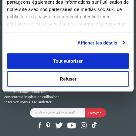
partageons également des informations sur l'utilisation de
notre site avec nos partenaires de médias sociaux, de
publicité et d'analyse, qui peuvent potentiellement
combiner celles-ci avec d'autres informations que vous
leur avez fournies ou qu'ils ont collectées lors de votre
NOS SITES
SERVICE CONSO
utilisation de leurs services.
Guy Demarle
Contactez-nous
Afficher les détails
Club Guy Demarle
C.G.U
Le Mag'
Mentions légales
Boutique
Politique de confidentialité
Tout autoriser
Be Save
Utilisation des Cookies
i-Cook'in
Refuser
RESTEZ CONNECTÉ
Recevez chaque semaine un
concentré d'inspiration cuilinaire !
Inscrivez-vous à la Miamletter.