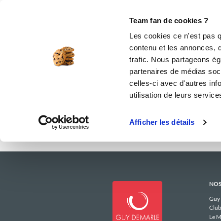
Le Club
i-Cook'in
Be Save
Boutique
Accueil
aliceb_9602
Menus Hebdoma
Team fan de cookies ?
Les menus 
Les cookies ce n'est pas q
contenu et les annonces, d'
trafic. Nous partageons éga
partenaires de médias soci
celles-ci avec d'autres inf
utilisation de leurs service
Afficher les détails
NOS
Guy
Club
Le M