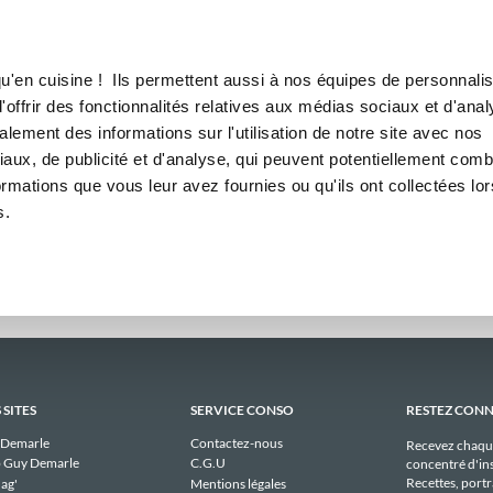
Canofea
Borealia
daires
LE MAG
LA BOUTIQUE
RECETTES
hebdomadaires publiques de 
u'en cuisine ! Ils permettent aussi à nos équipes de personnalis
offrir des fonctionnalités relatives aux médias sociaux et d'anal
lement des informations sur l'utilisation de notre site avec nos
Il n'y a aucun menu publique à afficher pour aliceb_9602 actuellement.
aux, de publicité et d'analyse, qui peuvent potentiellement comb
ormations que vous leur avez fournies ou qu'ils ont collectées lor
s.
 SITES
SERVICE CONSO
RESTEZ CON
 Demarle
Contactez-nous
Recevez chaqu
 Guy Demarle
C.G.U
concentré d'ins
Recettes, portra
ag'
Mentions légales