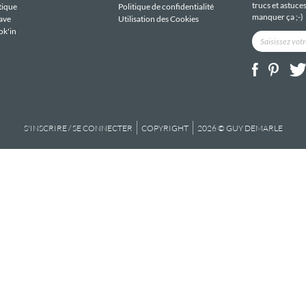
trucs et astuce
tique
Politique de confidentialité
manquer ça ;-)
ave
Utilisation des Cookies
ok'in
S'INSCRIRE / SE CONNECTER
COPYRIGHT
2026 © GUY DEMARLE