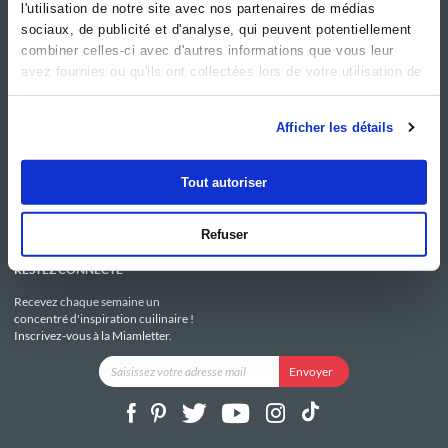
l'utilisation de notre site avec nos partenaires de médias
sociaux, de publicité et d'analyse, qui peuvent potentiellement
combiner celles-ci avec d'autres informations que vous leur
avez fournies ou qu'ils ont collectées lors de votre utilisation de
leurs services.
NOS SITES
SERVICE CONSO
Afficher les détails
Guy Demarle
Contactez-nous
Club Guy Demarle
C.G.U
Le Mag'
Mentions légales
Tout autoriser
Boutique
Politique de confidentialité
Be Save
Utilisation des Cookies
i-Cook'in
Refuser
RESTEZ CONNECTÉ
Recevez chaque semaine un
concentré d'inspiration cuilinaire !
Inscrivez-vous à la Miamletter.