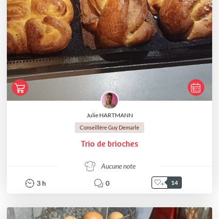
Julie HARTMANN
Conseillère Guy Demarle
Trio de brioches
Aucune note
3
h
0
14