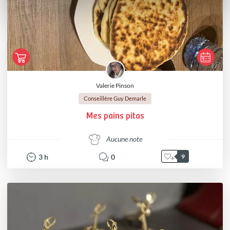
Valerie Pinson
Conseillère Guy Demarle
Mes pains pitas
Aucune note
3
h
0
9