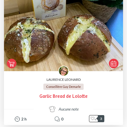
LAURENCE LEONARD
Conseillère Guy Demarle
Garlic Bread de Lolotte
Aucune note
2
h
0
3