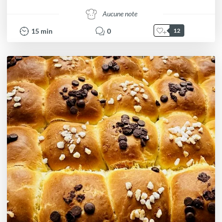
Aucune note
15
min
0
12