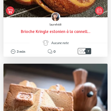
laureh68
Brioche Kringle estonien à la cannell...
Aucune note
3
min
0
7