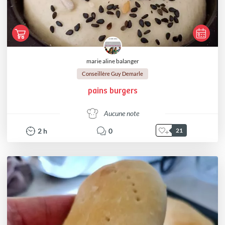
marie aline balanger
Conseillère Guy Demarle
pains burgers
Aucune note
2
h
0
21