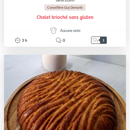
Sandra Lefin
Conseillère Guy Demarle
Chalet brioché sans gluten
Aucune note
3
h
0
1