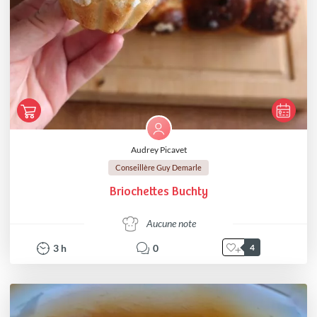
Audrey Picavet
Conseillère Guy Demarle
Briochettes Buchty
Aucune note
3
h
0
4