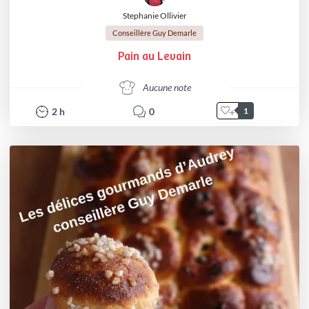
Stephanie Ollivier
Conseillère Guy Demarle
Pain au Levain
Aucune note
2
h
0
1