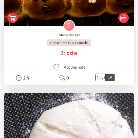
Marie Pierrat
Conseillère Guy Demarle
Brioche
Aucune note
2
h
0
19