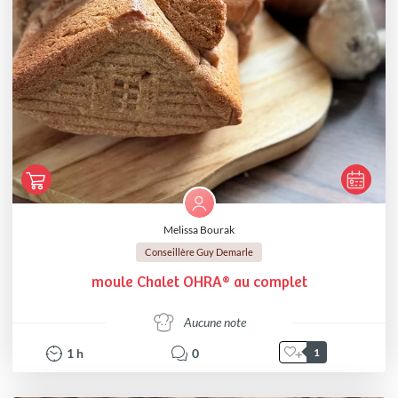
Melissa Bourak
Conseillère Guy Demarle
moule Chalet OHRA® au complet
Aucune note
1
h
0
1