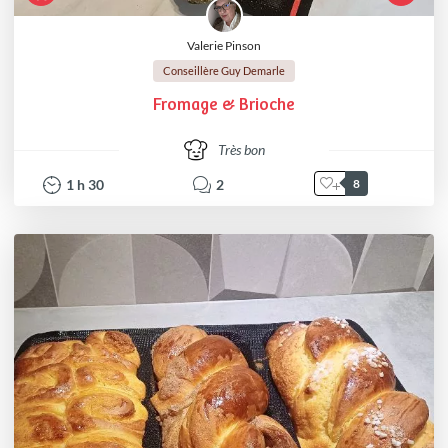
Valerie Pinson
Conseillère Guy Demarle
Fromage & Brioche
Très bon
1
h
30
2
8