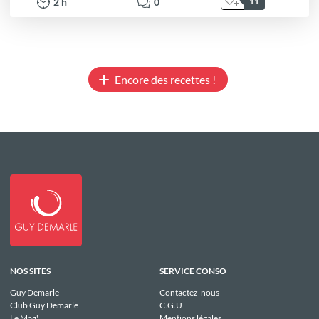
2
h
0
11
Encore des recettes !
NOS SITES
SERVICE CONSO
Guy Demarle
Contactez-nous
Club Guy Demarle
C.G.U
Le Mag'
Mentions légales