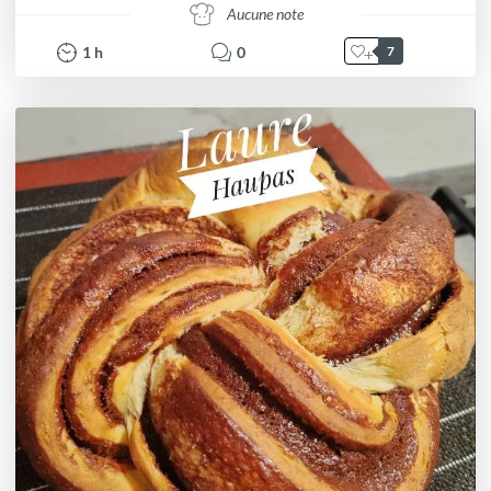
Aucune note
1
h
0
7