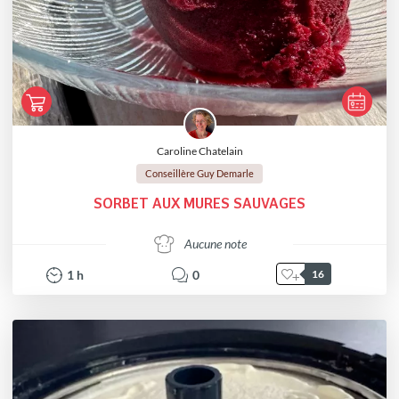
Caroline Chatelain
Conseillère Guy Demarle
SORBET AUX MURES SAUVAGES
Aucune note
1
h
0
16