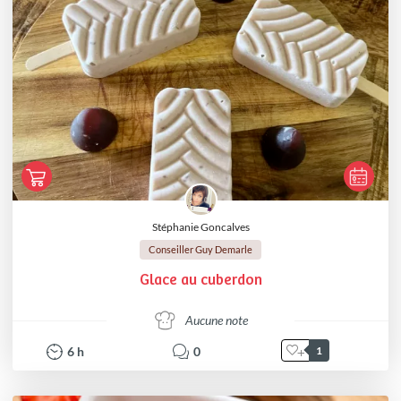
Stéphanie Goncalves
Conseiller Guy Demarle
Glace au cuberdon
Aucune note
6
h
0
1