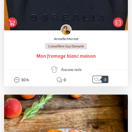
Armelle Mornet
Conseillère Guy Demarle
Mon fromage blanc maison
Aucune note
10
h
0
3