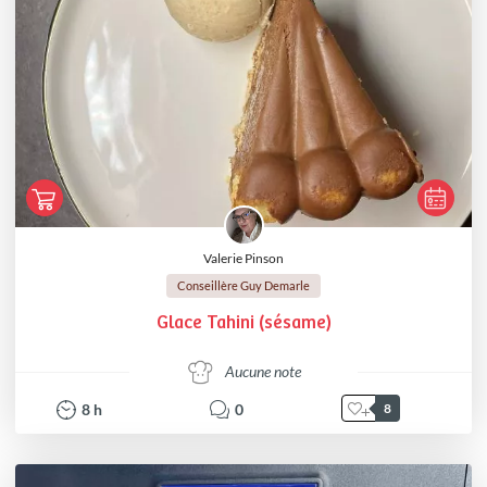
Valerie Pinson
Conseillère Guy Demarle
Glace Tahini (sésame)
Aucune note
8
h
0
8