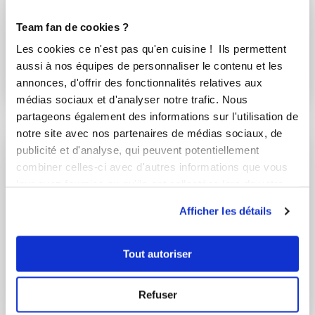
Conseillère Guy Demarle
Team fan de cookies ?
SORBET A LA FRAISE
Les cookies ce n'est pas qu'en cuisine ! Ils permettent
aussi à nos équipes de personnaliser le contenu et les
Aucune note
annonces, d'offrir des fonctionnalités relatives aux
40
min
0
12
médias sociaux et d'analyser notre trafic. Nous
partageons également des informations sur l'utilisation de
notre site avec nos partenaires de médias sociaux, de
publicité et d'analyse, qui peuvent potentiellement
combiner celles-ci avec d'autres informations que vous
leur avez fournies ou qu'ils ont collectées lors de votre
utilisation de leurs services.
Afficher les détails
Tout autoriser
Refuser