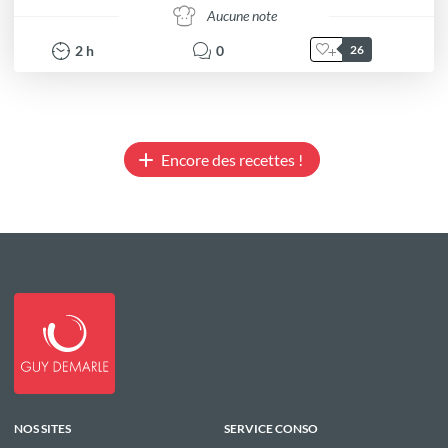
Aucune note
2
h
0
26
Encore des recettes !
NOS SITES
SERVICE CONSO