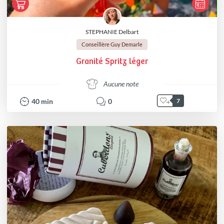
STEPHANIE Delbart
Conseillère Guy Demarle
Granité Spritz léger
Aucune note
40
min
0
7