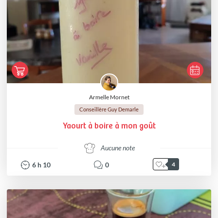
Armelle Mornet
Conseillère Guy Demarle
Yaourt à boire à mon goût
Aucune note
6
h
10
0
4