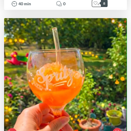
40
min
0
8