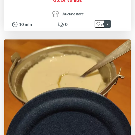
Glace Vanille
Aucune note
10
min
0
7