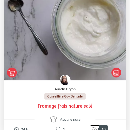
Aurélie Bryon
Conseillère Guy Demarle
Fromage frais nature salé
Aucune note
24
h
1
10