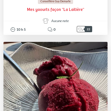
Conseillère Guy Demarle
Mes yaourts façon "La Laitière"
Aucune note
10
h
5
0
22