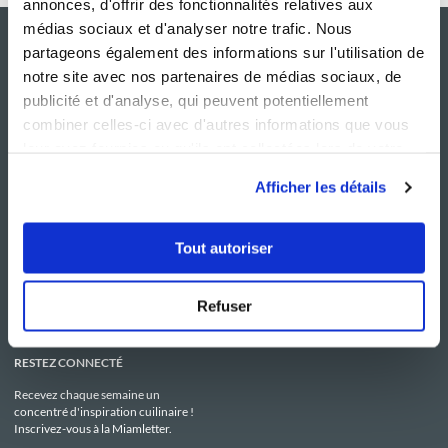
annonces, d'offrir des fonctionnalités relatives aux
médias sociaux et d'analyser notre trafic. Nous
partageons également des informations sur l'utilisation de
notre site avec nos partenaires de médias sociaux, de
publicité et d'analyse, qui peuvent potentiellement
combiner celles-ci avec d'autres informations que vous
leur avez fournies ou qu'ils ont collectées lors de votre
utilisation de leurs services.
Afficher les détails
NOS SITES
SERVICE CONSO
Guy Demarle
Contactez-nous
Tout autoriser
Club Guy Demarle
C.G.U
Le Mag'
Mentions légales
Boutique
Politique de confidentialité
Be Save
Utilisation des Cookies
Refuser
i-Cook'in
RESTEZ CONNECTÉ
Recevez chaque semaine un
concentré d'inspiration cuilinaire !
Inscrivez-vous à la Miamletter.